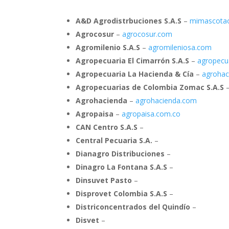
A&D Agrodistrbuciones S.A.S
–
mimascotao
Agrocosur
–
agrocosur.com
Agromilenio S.A.S
–
agromileniosa.com
Agropecuaria El Cimarrón S.A.S
–
agropecu
Agropecuaria La Hacienda & Cía
–
agrohac
Agropecuarias de Colombia Zomac S.A.S
Agrohacienda
–
agrohacienda.com
Agropaisa
–
agropaisa.com.co
CAN Centro S.A.S
–
Central Pecuaria S.A.
–
Dianagro Distribuciones
–
Dinagro La Fontana S.A.S
–
Dinsuvet Pasto
–
Disprovet Colombia S.A.S
–
Districoncentrados del Quindío
–
Disvet
–