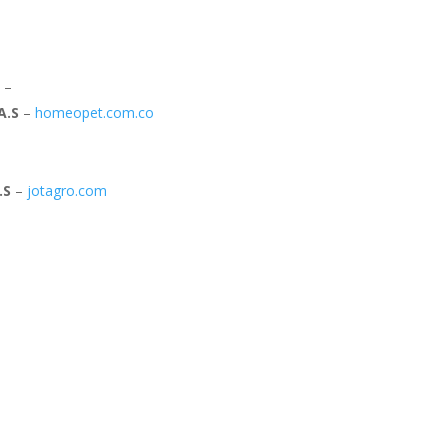
S
–
A.S
–
homeopet.com.co
.S
–
jotagro.com