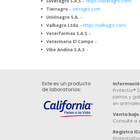
Silveragro S.A.S
–
https://silveragro.com/
Tierragro
–
tierragro.com
Uniónagro S.A.
–
Valbagro Ltda
–
https://valbagro.com/
Veterfarmax S.A.S
–
Veterinaria El Campo
–
Vibe Andina S.A.S
–
Este es un producto
Informació
de laboratorios:
Protector® 
perros y ga
en animale
Venta bajo
Consulte a 
Registro IC
ProtectorD