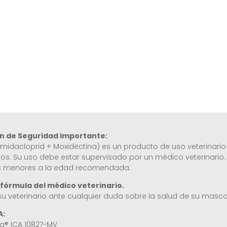
n de Seguridad Importante:
(Imidacloprid + Moxidectina) es un producto de uso veterinari
tos. Su uso debe estar supervisado por un médico veterinario.
s menores a la edad recomendada.
 fórmula del médico veterinario.
su veterinario ante cualquier duda sobre la salud de su masco
A:
og®
ICA
10827
-MV